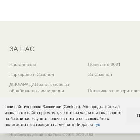
ЗА НАС
Настаняване
Цени лято 2021
Паркиране в Созопол
За Созопол
ДЕКЛАРАЦИЯ за съгласие за
обработка на лични данни.
Политика за поверителн
Галерия
Контакти
Този сайт използва бисквитки (Cookies). Ако продължите да
използвате сайта приемаме, че сте съгласни с използването
П
на бисквитки. Научете повече за тях и се запознайте с
политиката ни за защита на личните Ви данни
тук
Изработка на уеб сайт с dotPress © 2015 - 2023 v3.83