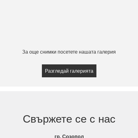
За още снимки посетете нашата галерия
Разгледай галерията
Свържете се с нас
гр. Созопол