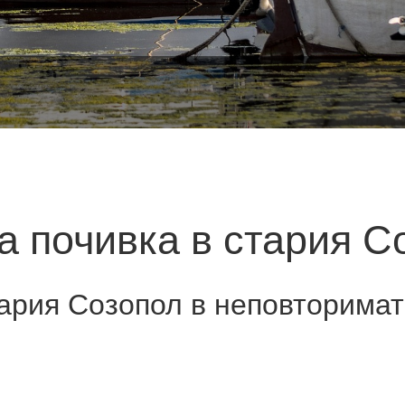
а почивка в стария С
тария Созопол в неповторимат