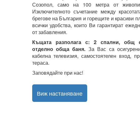
Созопол, само на 100 метра от живопис
Изключителното съчетание между красота
брегове на България и горещите и красиви п
всички удобства, които Ви гарантират ежед
от забавления.
Къщата разполага с: 2 спални, общ с
отделно обща баня.
За Вас са осигурен
кабелна телевизия, самостоятелен вход, п
тераса.
Заповядайте при нас!
Виж настаняване