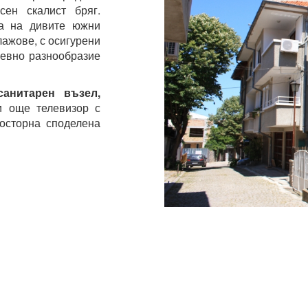
ен скалист бряг.
та на дивите южни
лажове, с осигурени
невно разнообразие
анитарен възел,
и още телевизор с
росторна споделена